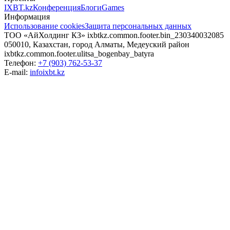
IXBT.kz
Конференция
Блоги
Games
Информация
Использование cookies
Защита персональных данных
ТОО «АйХолдинг КЗ»
ixbtkz.common.footer.bin_230340032085
050010, Казахстан, город Алматы, Медеуский район
ixbtkz.common.footer.ulitsa_bogenbay_batyra
Телефон:
+7 (903) 762-53-37
E-mail:
info
ixbt.kz