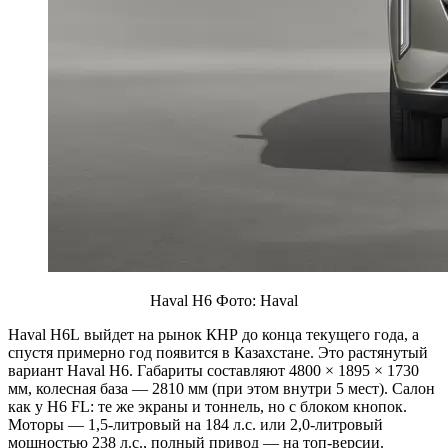
Haval H6 Фото: Haval
Haval H6L выйдет на рынок КНР до конца текущего года, а
спустя примерно год появится в Казахстане. Это растянутый
вариант Haval H6. Габариты составляют 4800 × 1895 × 1730
мм, колесная база — 2810 мм (при этом внутри 5 мест). Салон
как у H6 FL: те же экраны и тоннель, но с блоком кнопок.
Моторы — 1,5-литровый на 184 л.с. или 2,0-литровый
мощностью 238 л.с., полный привод — на топ-версии.