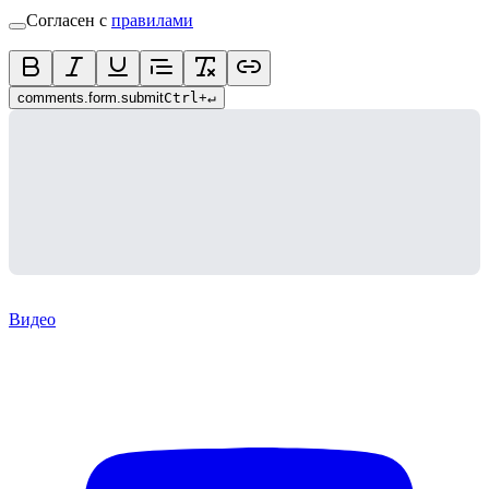
Согласен с
правилами
comments.form.submit
Ctrl
+
↵
Видео