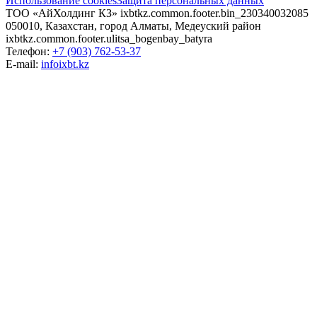
Использование cookies
Защита персональных данных
ТОО «АйХолдинг КЗ»
ixbtkz.common.footer.bin_230340032085
050010, Казахстан, город Алматы, Медеуский район
ixbtkz.common.footer.ulitsa_bogenbay_batyra
Телефон:
+7 (903) 762-53-37
E-mail:
info
ixbt.kz