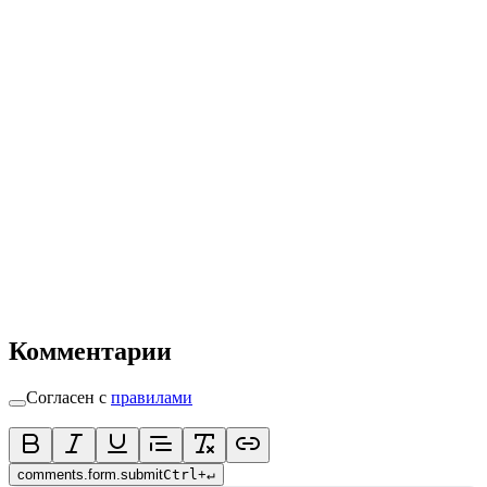
Комментарии
Согласен с
правилами
comments.form.submit
Ctrl
+
↵