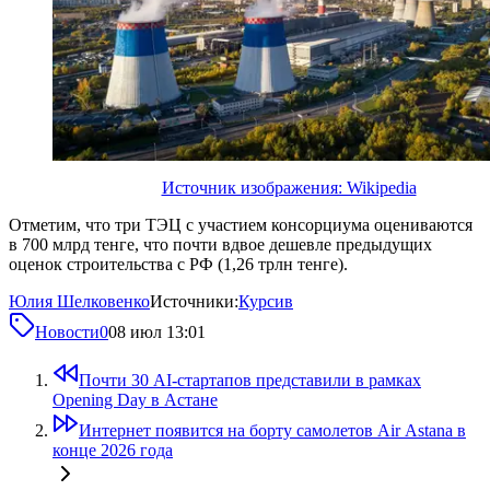
Источник изображения: Wikipedia
Отметим, что три ТЭЦ с участием консорциума оцениваются
в 700 млрд тенге, что почти вдвое дешевле предыдущих
оценок строительства с РФ (1,26 трлн тенге).
Юлия Шелковенко
Источники:
Курсив
Новости
0
08 июл 13:01
Почти 30 AI-стартапов представили в рамках
Opening Day в Астане
Интернет появится на борту самолетов Air Astana в
конце 2026 года