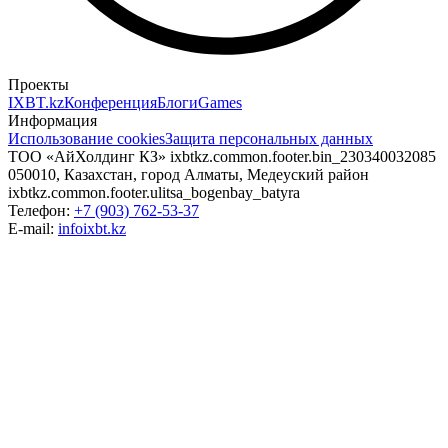
Проекты
IXBT.kz
Конференция
Блоги
Games
Информация
Использование cookies
Защита персональных данных
ТОО «АйХолдинг КЗ»
ixbtkz.common.footer.bin_230340032085
050010, Казахстан, город Алматы, Медеуский район
ixbtkz.common.footer.ulitsa_bogenbay_batyra
Телефон:
+7 (903) 762-53-37
E-mail:
info
ixbt.kz