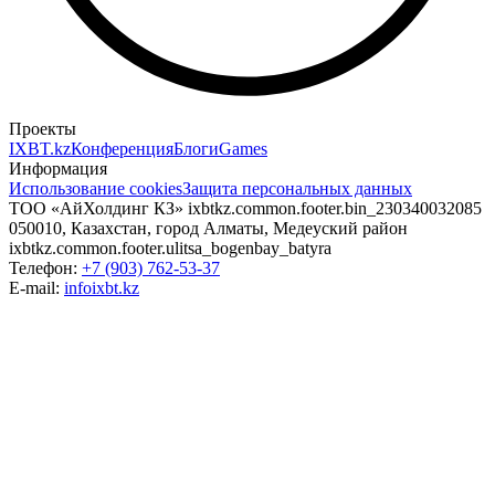
Проекты
IXBT.kz
Конференция
Блоги
Games
Информация
Использование cookies
Защита персональных данных
ТОО «АйХолдинг КЗ»
ixbtkz.common.footer.bin_230340032085
050010, Казахстан, город Алматы, Медеуский район
ixbtkz.common.footer.ulitsa_bogenbay_batyra
Телефон:
+7 (903) 762-53-37
E-mail:
info
ixbt.kz