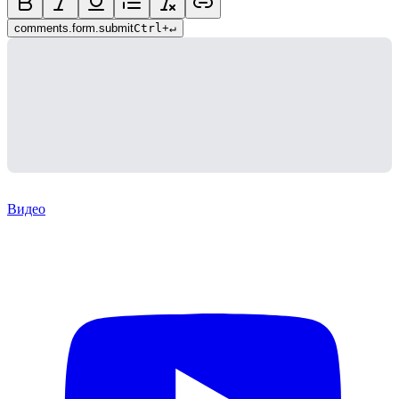
comments.form.submit
Ctrl
+
↵
Видео