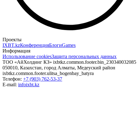
Проекты
IXBT.kz
Конференция
Блоги
Games
Информация
Использование cookies
Защита персональных данных
ТОО «АйХолдинг КЗ»
ixbtkz.common.footer.bin_230340032085
050010, Казахстан, город Алматы, Медеуский район
ixbtkz.common.footer.ulitsa_bogenbay_batyra
Телефон:
+7 (903) 762-53-37
E-mail:
info
ixbt.kz