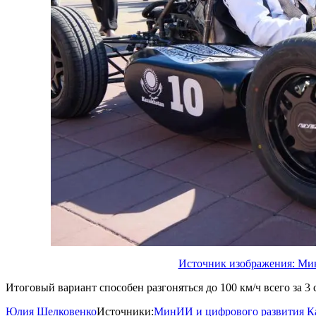
Источник изображения: Мин
Итоговый вариант способен разгоняться до 100 км/ч всего за 3
Юлия Шелковенко
Источники:
МинИИ и цифрового развития Ка