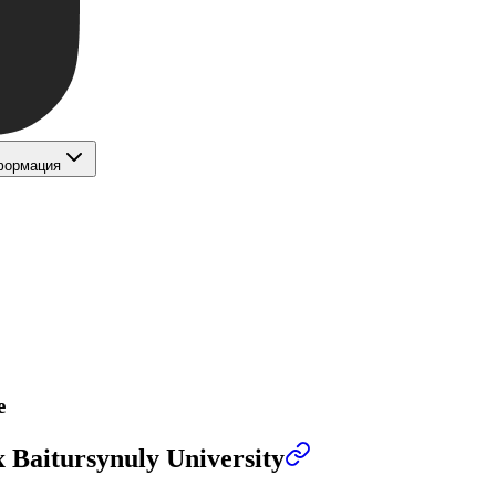
формация
е
Baitursynuly University