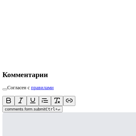
Комментарии
Согласен с
правилами
comments.form.submit
Ctrl
+
↵