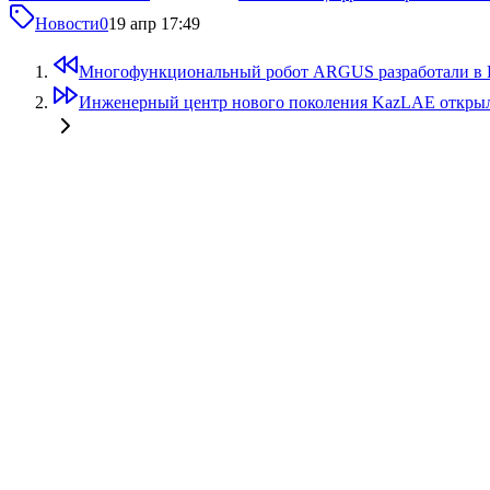
Новости
0
19 апр 17:49
Многофункциональный робот ARGUS разработали в 
Инженерный центр нового поколения KazLAE откры