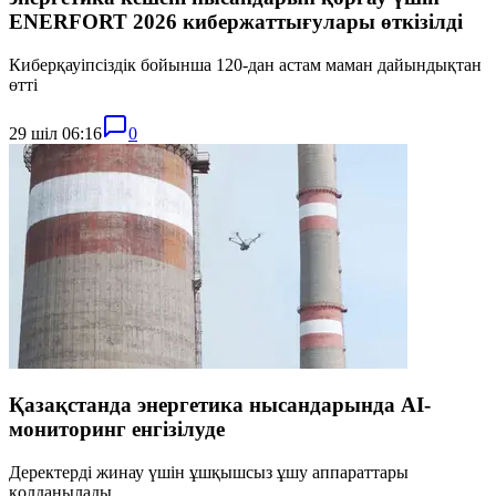
ENERFORT 2026 кибержаттығулары өткізілді
Киберқауіпсіздік бойынша 120-дан астам маман дайындықтан
өтті
29 шіл 06:16
0
Қазақстанда энергетика нысандарында AI-
мониторинг енгізілуде
Деректерді жинау үшін ұшқышсыз ұшу аппараттары
қолданылады