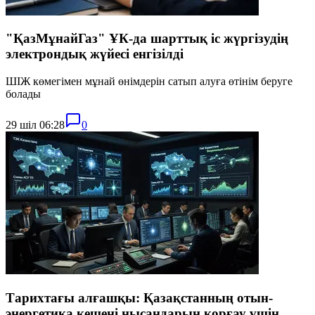
"ҚазМұнайГаз" ҰК-да шарттық іс жүргізудің
электрондық жүйесі енгізілді
ШІЖ көмегімен мұнай өнімдерін сатып алуға өтінім беруге
болады
29 шіл 06:28
0
Тарихтағы алғашқы: Қазақстанның отын-
энергетика кешені нысандарын қорғау үшін