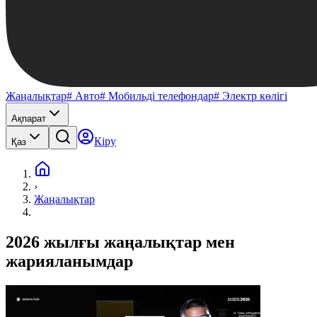
Жаңалықтар
# Авто
# Мобильді телефондар
# Электр көлігі
Ақпарат
Кіру
Қаз
›
Жаңалықтар
2026 жылғы жаңалықтар мен
жарияланымдар