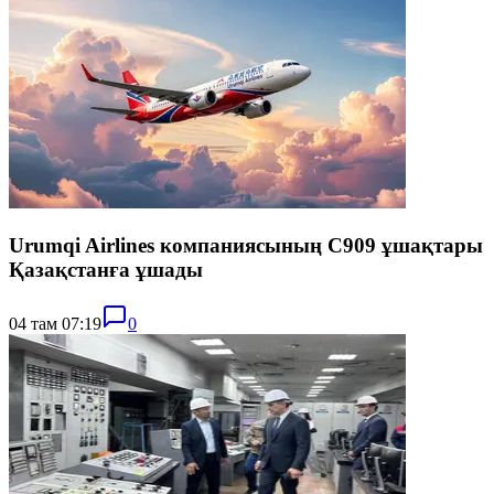
Urumqi Airlines компаниясының C909 ұшақтары
Қазақстанға ұшады
04 там 07:19
0