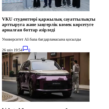
VKU студенттері қаржылық сауаттылықты
арттыруға және заңгерлік көмек көрсетуге
арналған боттар әзірледі
Университет AI-Sana бағдарламасына қосылды
26 шіл 19:54
0