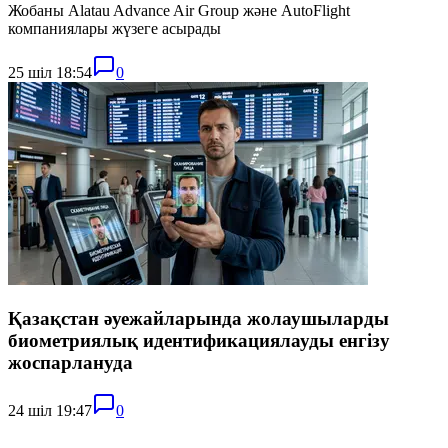
Жобаны Alatau Advance Air Group және AutoFlight
компаниялары жүзеге асырады
25 шіл 18:54
0
Қазақстан әуежайларында жолаушыларды
биометриялық идентификациялауды енгізу
жоспарлануда
24 шіл 19:47
0