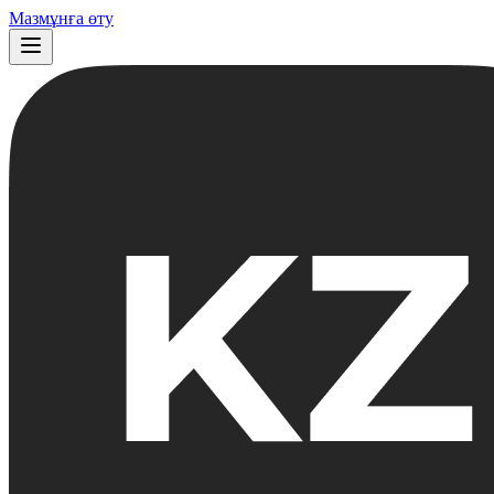
Мазмұнға өту