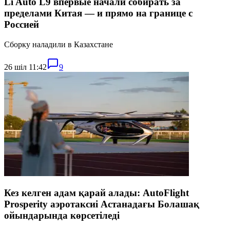
Li Auto L9 впервые начали собирать за
пределами Китая — и прямо на границе с
Россией
Сборку наладили в Казахстане
26 шіл 11:42
9
Кез келген адам қарай алады: AutoFlight
Prosperity аэротаксиі Астанадағы Болашақ
ойындарында көрсетіледі