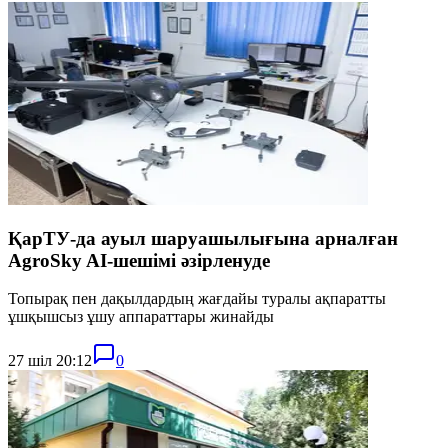
ҚарТУ-да ауыл шаруашылығына арналған
AgroSky AI-шешімі әзірленуде
Топырақ пен дақылдардың жағдайы туралы ақпаратты
ұшқышсыз ұшу аппараттары жинайды
27 шіл 20:12
0