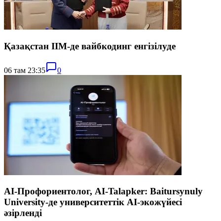
Қазақстан ІІМ-де вайбкодинг енгізілуде
06 там 23:35
0
AI-Профориентолог, AI-Talapker: Baitursynuly
University-де университеттік AI-экожүйесі
әзірленді