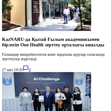
KazNARU-да Қытай Ғылым академиясымен
бірлесіп One Health зерттеу орталығы ашылды
Ғалымдар микробиология және жұқпалы аурулар саласында
зерттеулер жүргізеді
27 шіл 19:35
0