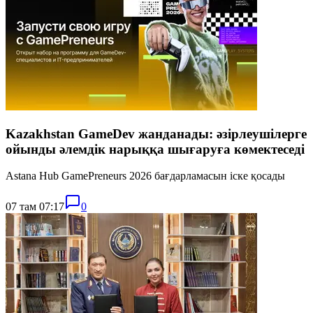
Kazakhstan GameDev жанданады: әзірлеушілерге
ойынды әлемдік нарыққа шығаруға көмектеседі
Astana Hub GamePreneurs 2026 бағдарламасын іске қосады
07 там 07:17
0