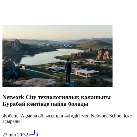
Network City технологиялық қалашығы
Бурабай кентінде пайда болады
Жобаны Ақмола облысының әкімдігі мен Network School іске
асырады
27 шіл 20:52
0