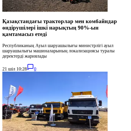
Қазақстандағы тракторлар мен комбайндар
өндірушілері ішкі нарықтың 90%-ын
қамтамасыз етеді
Республиканың Ауыл шаруашылығы министрлігі ауыл
шаруашылығы машиналарының локализациясы туралы
деректерді жариялады
21 шіл 10:28
0