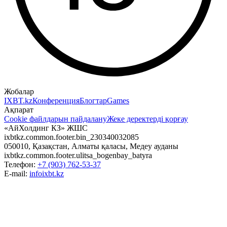
Жобалар
IXBT.kz
Конференция
Блогтар
Games
Ақпарат
Cookie файлдарын пайдалану
Жеке деректерді қорғау
«АйХолдинг КЗ» ЖШС
ixbtkz.common.footer.bin_230340032085
050010, Қазақстан, Алматы қаласы, Медеу ауданы
ixbtkz.common.footer.ulitsa_bogenbay_batyra
Телефон:
+7 (903) 762-53-37
E-mail:
info
ixbt.kz