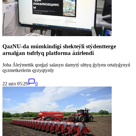
QazNU-da múmkindigi shekteýli stýdentterge
arnalǵan tsıfrlyq platforma ázirlendi
Joba Áleýmettik qorǵaý salasyн damytý ulttyq ǵylymı ortalyǵynyń
qyzmetkerlerin qyzyqtyrdy
22 шіл 05:29
0