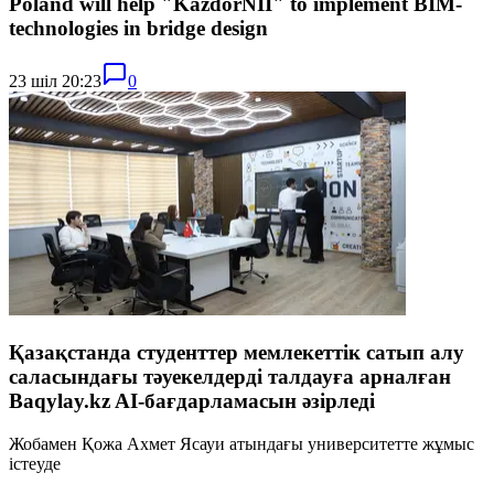
Poland will help "KazdorNII" to implement BIM-
technologies in bridge design
23 шіл 20:23
0
Қазақстанда студенттер мемлекеттік сатып алу
саласындағы тәуекелдерді талдауға арналған
Baqylay.kz AI-бағдарламасын әзірледі
Жобамен Қожа Ахмет Ясауи атындағы университетте жұмыс
істеуде