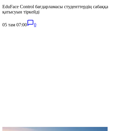
EduFace Control бағдарламасы студенттердің сабаққа
қатысуын тіркейді
05 там 07:00
0