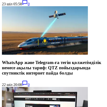
23 шіл 05:58
0
WhatsApp және Telegram-ға тегін қолжетімділік
немесе ақылы тариф: QTZ пойыздарында
спутниктік интернет пайда болды
22 шіл 20:08
0