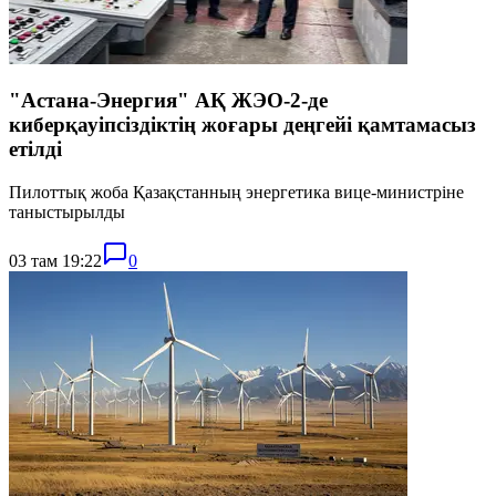
"Астана-Энергия" АҚ ЖЭО-2-де
киберқауіпсіздіктің жоғары деңгейі қамтамасыз
етілді
Пилоттық жоба Қазақстанның энергетика вице-министріне
таныстырылды
03 там 19:22
0