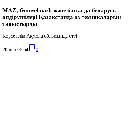
MAZ, Gomselmash және басқа да беларусь
өндірушілері Қазақстанда өз техникаларын
таныстырды
Көрсетілім Ақмола облысында өтті
20 шіл 06:54
0