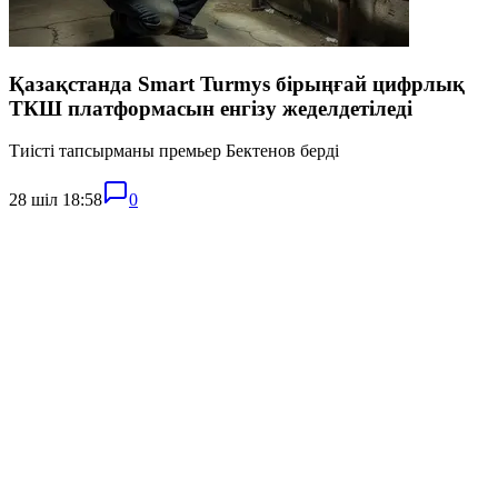
Қазақстанда Smart Turmys бірыңғай цифрлық
ТКШ платформасын енгізу жеделдетіледі
Тиісті тапсырманы премьер Бектенов берді
28 шіл 18:58
0